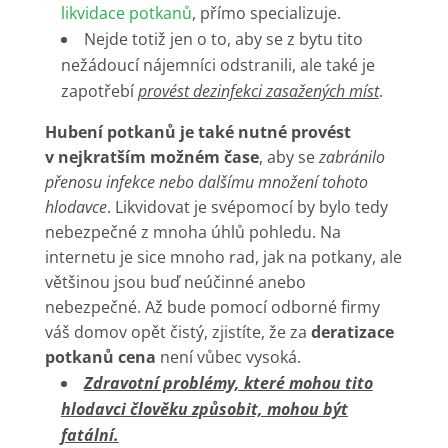
likvidace potkanů
, přímo specializuje.
Nejde totiž jen o to, aby se z bytu tito
nežádoucí nájemníci odstranili, ale také je
zapotřebí
provést dezinfekci zasažených míst
.
Hubení potkanů je také nutné provést
v nejkratším možném čase
, aby se
zabránilo
přenosu infekce nebo dalšímu množení tohoto
hlodavce
. Likvidovat je svépomocí by bylo tedy
nebezpečné z mnoha úhlů pohledu. Na
internetu je sice mnoho rad, jak na potkany, ale
většinou jsou buď neúčinné anebo
nebezpečné. Až bude pomocí odborné firmy
váš domov opět čistý, zjistíte, že za
deratizace
potkanů cena
není vůbec vysoká.
Zdravotní problémy, které mohou tito
hlodavci člověku způsobit, mohou být
fatální.