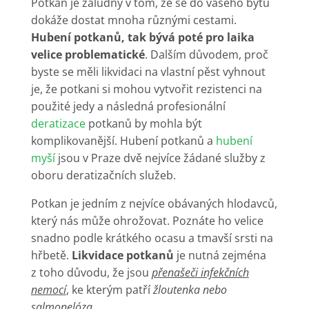
Potkan je záludný v tom, že se do vašeho bytu
dokáže dostat mnoha různými cestami.
Hubení potkanů, tak bývá poté pro laika
velice problematické
. Dalším důvodem, proč
byste se měli likvidaci na vlastní pěst vyhnout
je, že potkani si mohou vytvořit rezistenci na
použité jedy a následná profesionální
deratizace
potkanů by mohla být
komplikovanější. Hubení potkanů a
hubení
myší
jsou v Praze dvě nejvíce žádané služby z
oboru deratizačních služeb.
Potkan je jedním z nejvíce obávaných hlodavců,
který nás může ohrožovat. Poznáte ho velice
snadno podle krátkého ocasu a tmavší srsti na
hřbetě.
Likvidace potkanů
je nutná zejména
z toho důvodu, že jsou
přenašeči infekčních
nemocí
, ke kterým patří
žloutenka nebo
salmonelóza
.