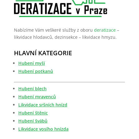
Nabízíme Vám veškeré služby z oboru
deratizace
–
likvidace hlodavců, dezinsekce – likvidace hmyzu.
HLAVNÍ KATEGORIE
Hubení myší
Hubení potkanů
Hubení blech
Hubení mravenců
Likvidace sršních hnízd
Hubení štěnic
Hubení švábů
Likvidace vosího hnízda