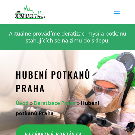
Aktuálně provádíme deratizaci myší a potkanů
stahujících se na zimu do sklepů.
HUBENÍ POTKANŮ
PRAHA
Úvod
»
Deratizace Praha
»
Hubení
potkanů Praha
NEZÁVAZNÁ POPTÁVKA