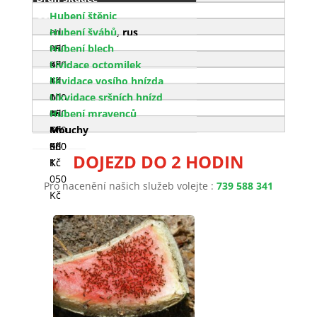
Cena
Hubení štěnic
od
Hubení švábů
, rus
950
od
Hubení blech
Kč
950
od
Lividace octomilek
Kč
1
od
likvidace vosího hnízda
000
1
od
Likvidace sršních hnízd
Kč
050
1
od
Hubení mravenců
Kč
550
1
od
Mouchy
Kč
550
950
od
DOJEZD DO 2 HODIN
Kč
Kč
1
050
Pro nacenění našich služeb volejte :
739 588 341
Kč