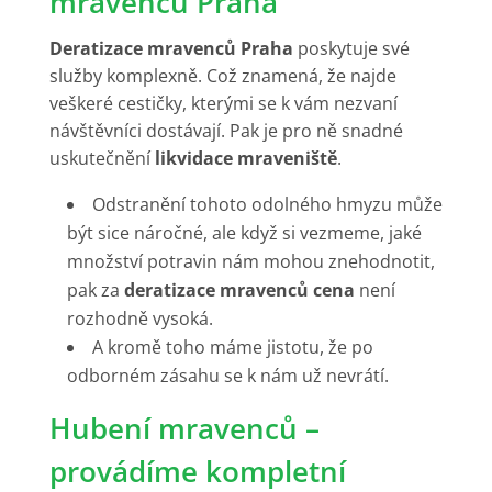
mravenců Praha
Deratizace mravenců Praha
poskytuje své
služby komplexně. Což znamená, že najde
veškeré cestičky, kterými se k vám nezvaní
návštěvníci dostávají. Pak je pro ně snadné
uskutečnění
likvidace mraveniště
.
Odstranění tohoto odolného hmyzu může
být sice náročné, ale když si vezmeme, jaké
množství potravin nám mohou znehodnotit,
pak za
deratizace mravenců cena
není
rozhodně vysoká.
A kromě toho máme jistotu, že po
odborném zásahu se k nám už nevrátí.
Hubení mravenců –
provádíme kompletní