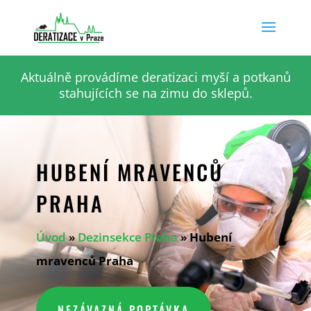
Aktuálně provádíme deratizaci myší a potkanů
stahujících se na zimu do sklepů.
HUBENÍ MRAVENCŮ
PRAHA
Úvod
»
Dezinsekce Praha
»
Hubení
mravenců Praha
NEZÁVAZNÁ POPTÁVKA