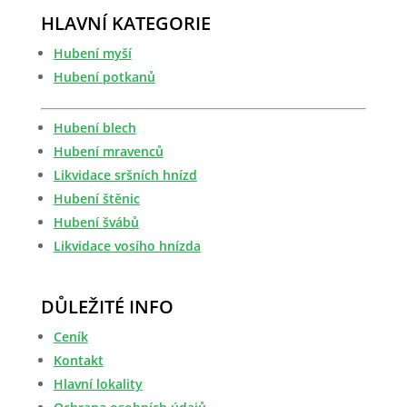
HLAVNÍ KATEGORIE
Hubení myší
Hubení potkanů
Hubení blech
Hubení mravenců
Likvidace sršních hnízd
Hubení štěnic
Hubení švábů
Likvidace vosího hnízda
DŮLEŽITÉ INFO
Ceník
Kontakt
Hlavní lokality