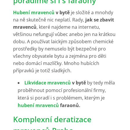
poradíme si i s faraony
Hubení mravenců
v bytě
je složité a mnohdy
na ně skutečně nic neplatí. Rady,
jak se zbavit
mravenců
, které najdeme na internetu,
většinou nefungují vůbec anebo jen na krátkou
dobu. A používat laickým způsobem chemické
prostředky by nemuselo být bezpečné pro
všechny obyvatele bytu a zejména pro děti
nebo domácí mazlíčky. Mnoho hubících
přípravků je totiž sladkých.
Likvidace mravenců
v bytě
by tedy měla
proběhnout pomocí profesionální firmy,
která si poradí i s problémem, kterým je
hubení mravenců
faraonů.
Komplexní deratizace