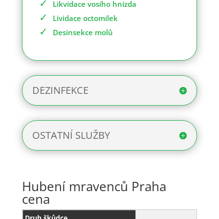
Likvidace vosího hnízda
Lividace octomilek
Desinsekce molů
DEZINFEKCE
OSTATNÍ SLUŽBY
Hubení mravenců Praha
cena
Druh škůdce