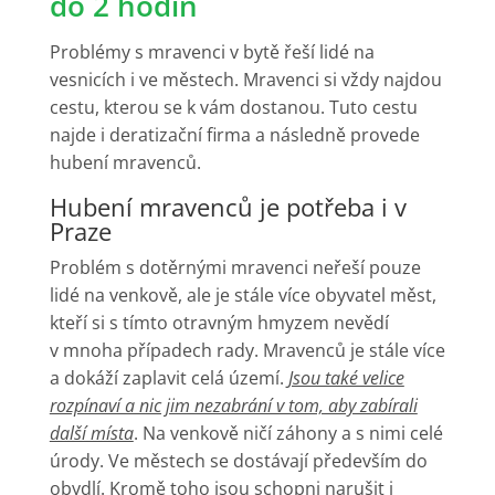
do 2 hodin
Problémy s mravenci v bytě řeší lidé na
vesnicích i ve městech. Mravenci si vždy najdou
cestu, kterou se k vám dostanou. Tuto cestu
najde i deratizační firma a následně provede
hubení mravenců.
Hubení mravenců je potřeba i v
Praze
Problém s dotěrnými mravenci neřeší pouze
lidé na venkově, ale je stále více obyvatel měst,
kteří si s tímto otravným hmyzem nevědí
v mnoha případech rady. Mravenců je stále více
a dokáží zaplavit celá území.
Jsou také velice
rozpínaví a nic jim nezabrání v tom, aby zabírali
další místa
. Na venkově ničí záhony a s nimi celé
úrody. Ve městech se dostávají především do
obydlí. Kromě toho jsou schopni narušit i